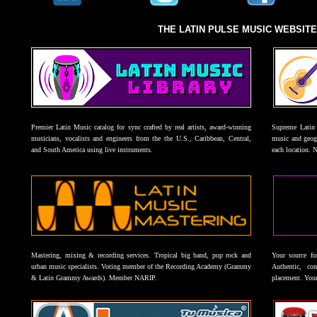
THE LATIN PULSE MUSIC WEBSIT
Premier Latin Music catalog for sync crafted by real artists, award-winning
Supreme Latin 
musicians, vocalists and engineers from the the U.S., Caribbean, Central,
music and geogr
and South America using live instruments.
each location. 
Mastering, mixing & recording services. Tropical big band, pop rock and
Your source f
urban music specialists. Voting member of the Recording Academy (Grammy
Authentic, co
& Latin Grammy Awards). Member NARIP.
placement. Your