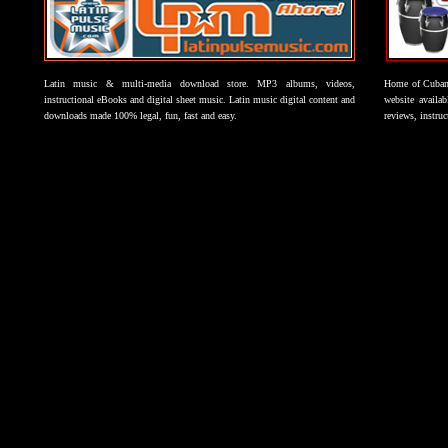
Latin music & multi-media download store. MP3 albums, videos,
Home of Cuban 
instructional eBooks and digital sheet music. Latin music digital content and
website availab
downloads made 100% legal, fun, fast and easy.
reviews, instruc