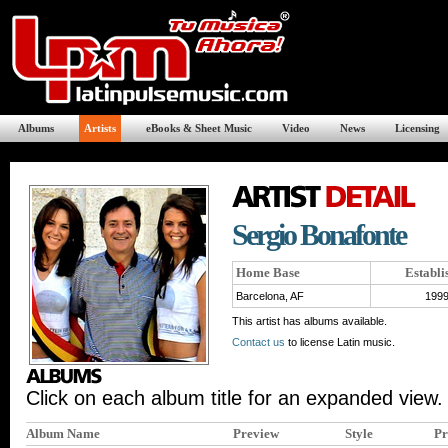
Albums
Artists
eBooks & Sheet Music
Video
News
Licensing
Sergio Bonafonte
Home Base
Establi
Barcelona, AF
199
This artist has albums available.
Contact us
to license Latin music.
Click on each album title for an expanded view.
Album Name
Preview
Style
Pr