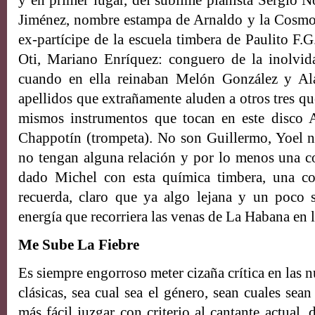
y en primer lugar, del sublime pianista Sergio 
Jiménez, nombre estampa de Arnaldo y la Cosmop
ex-partícipe de la escuela timbera de Paulito F.
Oti, Mariano Enríquez: conguero de la inolvid
cuando en ella reinaban Melón González y Al
apellidos que extrañamente aluden a otros tres q
mismos instrumentos que tocan en este disco A
Chappotín (trompeta). No son Guillermo, Yoel ni
no tengan alguna relación y por lo menos una c
dado Michel con esta química timbera, una c
recuerda, claro que ya algo lejana y un poco s
energía que recorriera las venas de La Habana en 
Me Sube La Fiebre
Es siempre engorroso meter cizaña crítica en las 
clásicas, sea cual sea el género, sean cuales sean 
más fácil juzgar con criterio al cantante actual, 