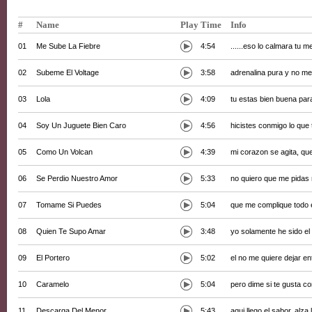
#
Name
Play
Time
Info
01
Me Sube La Fiebre
4:54
......eso lo calmara tu m
02
Subeme El Voltage
3:58
adrenalina pura y no me
03
Lola
4:09
tu estas bien buena para
04
Soy Un Juguete Bien Caro
4:56
hicistes conmigo lo que 
05
Como Un Volcan
4:39
mi corazon se agita, qu
06
Se Perdio Nuestro Amor
5:33
no quiero que me pidas
07
Tomame Si Puedes
5:04
que me complique todo e
08
Quien Te Supo Amar
3:48
yo solamente he sido el
09
El Portero
5:02
el no me quiere dejar e
10
Caramelo
5:04
pero dime si te gusta c
11
Descarga Del Menor
5:43
aqui llego el sabor, alza 