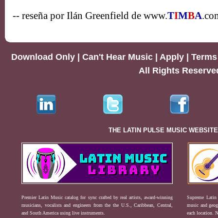
-- reseña por Ilán Greenfield de www.
T
I
M
B
A
.co
Download Only
|
Can't Hear Music
|
Apply
|
Terms 
All Rights Reserve
THE LATIN PULSE MUSIC WEBSIT
Premier Latin Music catalog for sync crafted by real artists, award-winning
Supreme Latin 
musicians, vocalists and engineers from the the U.S., Caribbean, Central,
music and geogr
and South America using live instruments.
each location. 