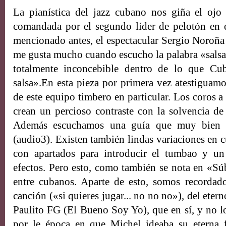
La pianística del jazz cubano nos giña el ojo
comandada por el segundo líder de pelotón en 
mencionado antes, el espectacular Sergio Noroña 
me gusta mucho cuando escucho la palabra «sals
totalmente inconcebible dentro de lo que Cu
salsa».En esta pieza por primera vez atestiguamo
de este equipo timbero en particular. Los coros a 
crean un percioso contraste con la solvencia de
Además escuchamos una guía que muy bien p
(audio3). Existen también lindas variaciones en c
con apartados para introducir el tumbao y u
efectos. Pero esto, como también se nota en «Súb
entre cubanos. Aparte de esto, somos recordado
canción («si quieres jugar... no no no»), del ete
Paulito FG (El Bueno Soy Yo), que en sí, y no lo
por le época en que Michel ideaba su eterna 