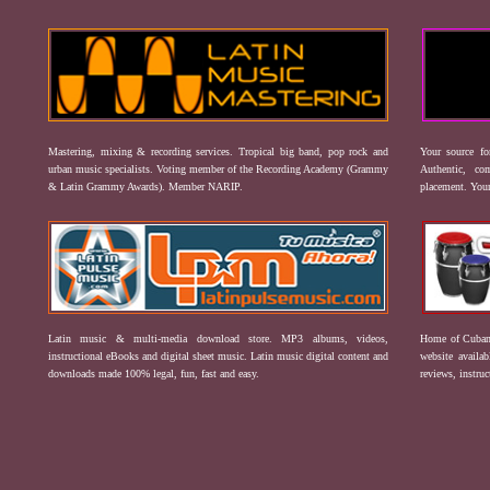
Mastering, mixing & recording services. Tropical big band, pop rock and
Your source f
urban music specialists. Voting member of the Recording Academy (Grammy
Authentic, co
& Latin Grammy Awards). Member NARIP.
placement. Your
Latin music & multi-media download store. MP3 albums, videos,
Home of Cuban 
instructional eBooks and digital sheet music. Latin music digital content and
website availab
downloads made 100% legal, fun, fast and easy.
reviews, instruc