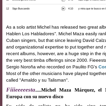
12
Sigo Buscando
4:10
y mira que te busco en 
As a solo artist Michel has released two great a
Hablen Los Habladores". Michel Maza easily ran
Cuban singers, but that since leaving David Calza
and organizational expertise to put together and 
recent albums, however, are a huge step in the r
the very best timba offerings since 2000. Fieeest
Sergio Noroña who recorded on Paulito FG's
Con
Most of the other musicians have played together
called "Arnaldo y su Talisman".
Fiiieeeeesta
.....Michel Maza Márquez, el
Europa con su nuevo disco