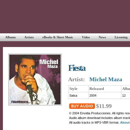
Albums
Artists
eBooks & Sheet Music
Video
News
Licensing
Fiesta
Artist:
Michel Maza
Style
Released
Albu
Salsa
2004
12
$11.99
© 2004 Envidia Producciones. All rights res
Audio album download includes album tracks
All audio tracks in MP3-VBR format.
About