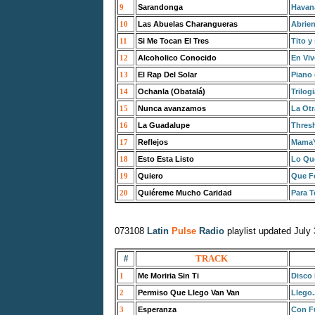
9
Sarandonga
Havan
10
Las Abuelas Charangueras
Abrie
11
Si Me Tocan El Tres
Tito y
12
Alcoholico Conocido
En Vi
13
El Rap Del Solar
Piano 
14
Ochanla (Obatalá)
Trilog
15
Nunca avanzamos
La Otr
16
La Guadalupe
Thresh
17
Reflejos
Mama
18
Esto Esta Listo
Lo Qu
19
Quiero
Que Fe
20
Quiéreme Mucho Caridad
Para 
073108
Latin
Pulse
Radio
playlist updated July
#
TRACK
1
Me Moriria Sin Ti
Disco
2
Permiso Que Llego Van Van
Llego.
3
Esperanza
Con F