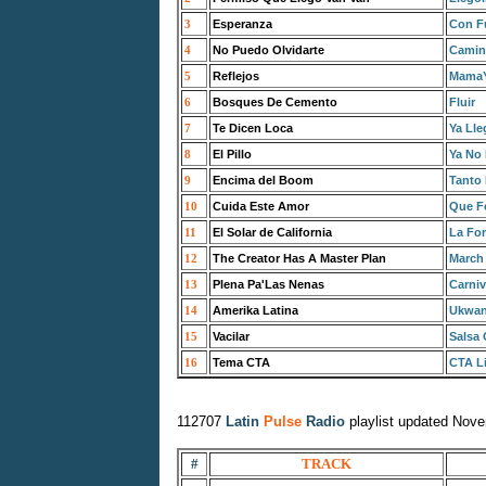
3
Esperanza
Con F
4
No Puedo Olvidarte
Camino
5
Reflejos
Mama
6
Bosques De Cemento
Fluir
7
Te Dicen Loca
Ya Ll
8
El Pillo
Ya No 
9
Encima del Boom
Tanto 
10
Cuida Este Amor
Que Fe
11
El Solar de California
La Fo
12
The Creator Has A Master Plan
March 
13
Plena Pa'Las Nenas
Carniv
14
Amerika Latina
Ukwan
15
Vacilar
Salsa 
16
Tema CTA
CTA Li
112707
Latin
Pulse
Radio
playlist updated Nov
#
TRACK