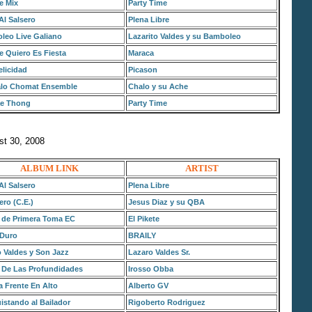
e Mix
Party Time
Al Salsero
Plena Libre
leo Live Galiano
Lazarito Valdes y su Bamboleo
 Quiero Es Fiesta
Maraca
licidad
Picason
lo Chomat Ensemble
Chalo y su Ache
e Thong
Party Time
st 30, 2008
ALBUM LINK
ARTIST
Al Salsero
Plena Libre
ero (C.E.)
Jesus Diaz y su QBA
 de Primera Toma EC
El Pikete
 Duro
BRAILY
 Valdes y Son Jazz
Lazaro Valdes Sr.
 De Las Profundidades
Irosso Obba
 Frente En Alto
Alberto GV
stando al Bailador
Rigoberto Rodriguez