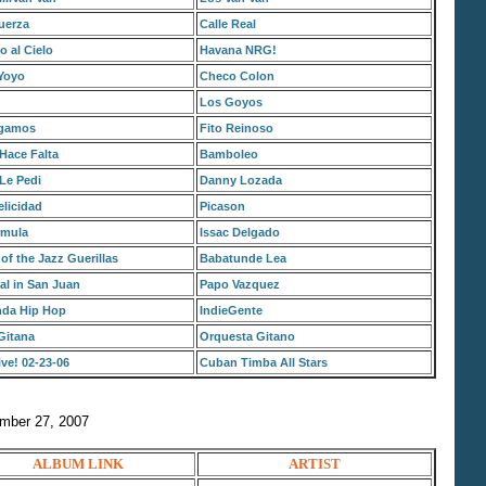
uerza
Calle Real
 al Cielo
Havana NRG!
Yoyo
Checo Colon
Los Goyos
egamos
Fito Reinoso
Hace Falta
Bamboleo
Le Pedi
Danny Lozada
licidad
Picason
rmula
Issac Delgado
of the Jazz Guerillas
Babatunde Lea
al in San Juan
Papo Vazquez
da Hip Hop
IndieGente
Gitana
Orquesta Gitano
ve! 02-23-06
Cuban Timba All Stars
ember 27, 2007
ALBUM LINK
ARTIST