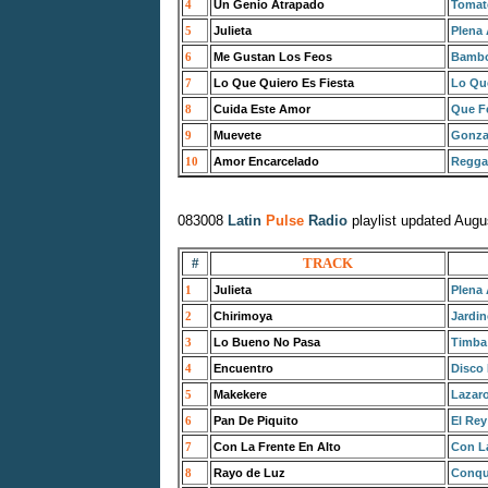
4
Un Genio Atrapado
Tomat
5
Julieta
Plena 
6
Me Gustan Los Feos
Bambo
7
Lo Que Quiero Es Fiesta
Lo Que
8
Cuida Este Amor
Que Fe
9
Muevete
Gonza
10
Amor Encarcelado
Regga
083008
Latin
Pulse
Radio
playlist updated Augu
#
TRACK
1
Julieta
Plena 
2
Chirimoya
Jardin
3
Lo Bueno No Pasa
Timba
4
Encuentro
Disco
5
Makekere
Lazaro
6
Pan De Piquito
El Rey
7
Con La Frente En Alto
Con La
8
Rayo de Luz
Conqui