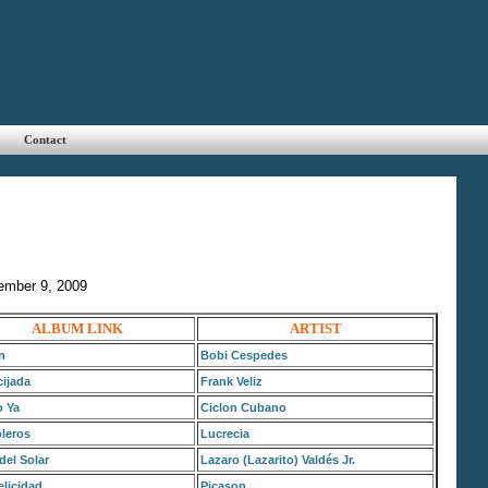
Contact
tember 9, 2009
ALBUM LINK
ARTIST
n
Bobi Cespedes
ijada
Frank Veliz
o Ya
Ciclon Cubano
leros
Lucrecia
del Solar
Lazaro (Lazarito) Valdés Jr.
licidad
Picason