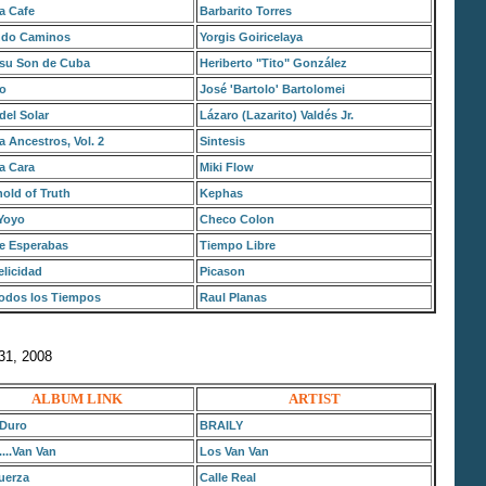
a Cafe
Barbarito Torres
ndo Caminos
Yorgis Goiricelaya
 su Son de Cuba
Heriberto "Tito" González
vo
José 'Bartolo' Bartolomei
del Solar
Lázaro (Lazarito) Valdés Jr.
ia Ancestros, Vol. 2
Sintesis
a Cara
Miki Flow
old of Truth
Kephas
Yoyo
Checo Colon
e Esperabas
Tiempo Libre
licidad
Picason
Todos los Tiempos
Raul Planas
 31, 2008
ALBUM LINK
ARTIST
 Duro
BRAILY
....Van Van
Los Van Van
uerza
Calle Real