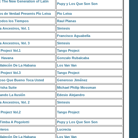
 The New Generation of Latin
Pupy y Los Que Son Son
s de Verdad Presents Pío Leiva
Pio Leiva
Todos los Tiempos
Raul Planas
ia Ancestros, Vol. 1
Sintesis
Francisco Aguabella
ia Ancestros, Vol. 3
Sintesis
Project Vol.1
Tango Project
n Havana
Gonzalo Rubalcaba
 Malecón De La Habana
Los Van Van
Project Vol.3
Tango Project
oso Que Bueno Toca Usted
Generoso Jiménez
isha Suite
Michael Philip Mossman
ando La Ilusión
Edesio Alejandro
ia Ancestros, Vol. 2
Sintesis
Project Vol.2
Tango Project
Timba A Pogolotti
Pupy y Los Que Son Son
leros
Lucrecia
 Malecón De La Habana
Los Van Van