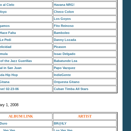
 al Cielo
Havana NRG!
Yoyo
Checo Colon
Los Goyos
egamos
Fito Reinoso
Hace Falta
Bamboleo
Le Pedi
Danny Lozada
licidad
Picason
rmula
Issac Delgado
of the Jazz Guerillas
Babatunde Lea
al in San Juan
Papo Vazquez
da Hip Hop
IndieGente
Gitana
Orquesta Gitano
ve! 02-23-06
Cuban Timba All Stars
ary 1, 2008
ALBUM LINK
ARTIST
 Duro
BR@ILY
....Van Van
Los Van Van