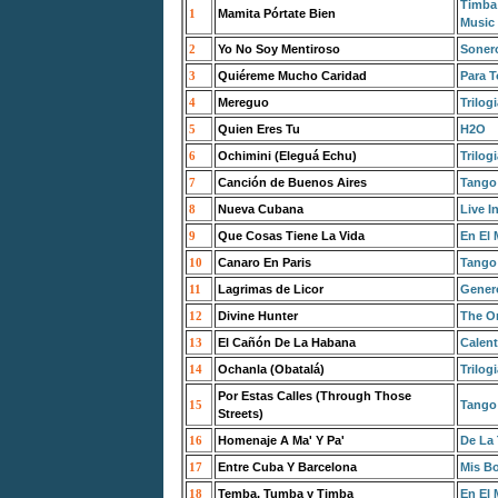
Timba:
1
Mamita Pórtate Bien
Music
2
Yo No Soy Mentiroso
Sonero
3
Quiéreme Mucho Caridad
Para 
4
Mereguo
Trilog
5
Quien Eres Tu
H2O
6
Ochimini (Eleguá Echu)
Trilog
7
Canción de Buenos Aires
Tango 
8
Nueva Cubana
Live I
9
Que Cosas Tiene La Vida
En El
10
Canaro En Paris
Tango 
11
Lagrimas de Licor
Gener
12
Divine Hunter
The Or
13
El Cañón De La Habana
Calent
14
Ochanla (Obatalá)
Trilog
Por Estas Calles (Through Those
15
Tango 
Streets)
16
Homenaje A Ma' Y Pa'
De La 
17
Entre Cuba Y Barcelona
Mis Bo
18
Temba, Tumba y Timba
En El