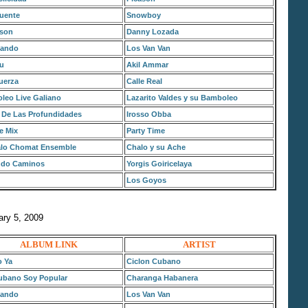
Puente
Snowboy
son
Danny Lozada
ando
Los Van Van
Vu
Akil Ammar
uerza
Calle Real
leo Live Galiano
Lazarito Valdes y su Bamboleo
 De Las Profundidades
Irosso Obba
e Mix
Party Time
lo Chomat Ensemble
Chalo y su Ache
ndo Caminos
Yorgis Goiricelaya
Los Goyos
ary 5, 2009
ALBUM LINK
ARTIST
o Ya
Ciclon Cubano
ubano Soy Popular
Charanga Habanera
ando
Los Van Van