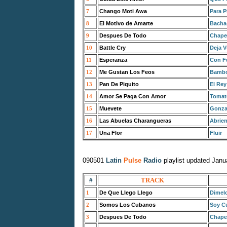
7
Chango Moti Awa
Para 
8
El Motivo de Amarte
Bacha
9
Despues De Todo
Chape
10
Battle Cry
Deja 
11
Esperanza
Con F
12
Me Gustan Los Feos
Bambo
13
Pan De Piquito
El Rey
14
Amor Se Paga Con Amor
Tomat
15
Muevete
Gonza
16
Las Abuelas Charangueras
Abrie
17
Una Flor
Fluir
090501
Latin
Pulse
Radio
playlist updated Janu
#
TRACK
1
De Que Llego Llego
Dimel
2
Somos Los Cubanos
Soy C
3
Despues De Todo
Chape