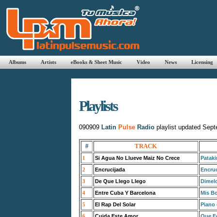
Albums
Artists
eBooks & Sheet Music
Video
News
Licensing
Playlists
090909
Latin
Pulse
Radio
playlist updated Sep
#
TRACK
1
Si Agua No Llueve Maiz No Crece
Pataki
2
Encrucijada
Encruc
3
De Que Llego Llego
Dimel
4
Entre Cuba Y Barcelona
Mis Bo
5
El Rap Del Solar
Piano 
6
Cuida Este Amor
Que Fe