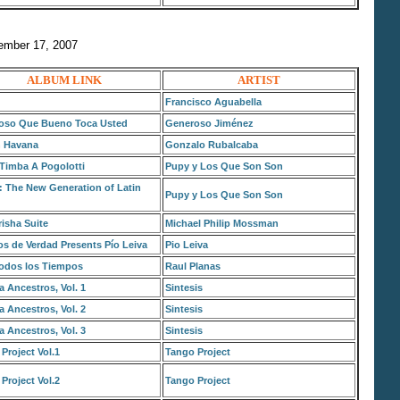
tember 17, 2007
ALBUM LINK
ARTIST
Francisco Aguabella
oso Que Bueno Toca Usted
Generoso Jiménez
n Havana
Gonzalo Rubalcaba
Timba A Pogolotti
Pupy y Los Que Son Son
 The New Generation of Latin
Pupy y Los Que Son Son
isha Suite
Michael Philip Mossman
s de Verdad Presents Pío Leiva
Pio Leiva
Todos los Tiempos
Raul Planas
ia Ancestros, Vol. 1
Sintesis
ia Ancestros, Vol. 2
Sintesis
ia Ancestros, Vol. 3
Sintesis
Project Vol.1
Tango Project
Project Vol.2
Tango Project