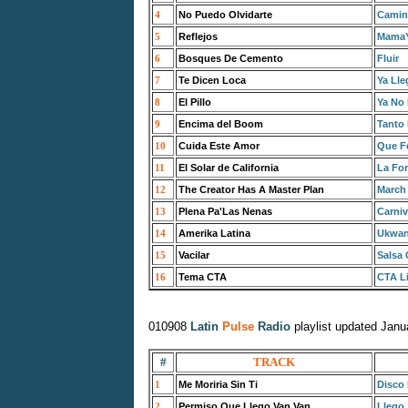
4
No Puedo Olvidarte
Camino
5
Reflejos
Mama
6
Bosques De Cemento
Fluir
7
Te Dicen Loca
Ya Ll
8
El Pillo
Ya No 
9
Encima del Boom
Tanto 
10
Cuida Este Amor
Que Fe
11
El Solar de California
La Fo
12
The Creator Has A Master Plan
March 
13
Plena Pa'Las Nenas
Carniv
14
Amerika Latina
Ukwan
15
Vacilar
Salsa 
16
Tema CTA
CTA Li
010908
Latin
Pulse
Radio
playlist updated Janu
#
TRACK
1
Me Moriria Sin Ti
Disco
2
Permiso Que Llego Van Van
Llego.